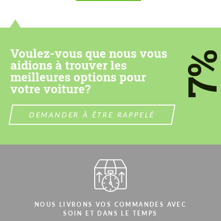
Please use this form to fill in some basic
Please use this form to fill in some basic
information for your price request. We will
information for your price request. We will
contact you within 1 business day with our
contact you within 1 business day with our
most competitive offer.
most competitive offer.
Voulez-vous que nous vous
7
aidions à trouver les
meilleures options pour
votre voiture?
DEMANDER À ÊTRE RAPPELÉ
Acceptez le traitement des données à
Acceptez le traitement des données à
caractère personnel
caractère personnel
CONTACTEZ-MOI
CONTACTEZ-MOI
Nous parlons votre langue
Nous parlons votre langue
NOUS LIVRONS VOS COMMANDES AVEC
SOIN ET DANS LE TEMPS