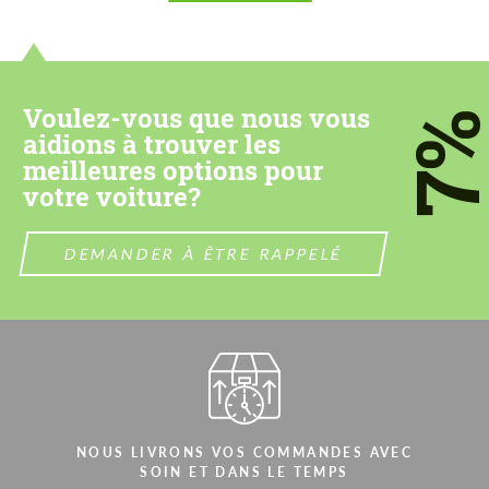
Please use this form to fill in some basic
Please use this form to fill in some basic
information for your price request. We will
information for your price request. We will
contact you within 1 business day with our
contact you within 1 business day with our
most competitive offer.
most competitive offer.
Voulez-vous que nous vous
7
aidions à trouver les
meilleures options pour
votre voiture?
DEMANDER À ÊTRE RAPPELÉ
Acceptez le traitement des données à
Acceptez le traitement des données à
caractère personnel
caractère personnel
CONTACTEZ-MOI
CONTACTEZ-MOI
Nous parlons votre langue
Nous parlons votre langue
NOUS LIVRONS VOS COMMANDES AVEC
SOIN ET DANS LE TEMPS