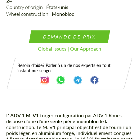
24"
Country of origin: 
États-unis
Wheel construction: 
Monobloc
DEMANDE DE PRIX
Global Issues | Our Approach
Besoin d'aide? Parler à un de nos experts en tout
instant messenger
L'
Description
ADV.1 M. V1
forger configuration par ADV.1 Roues
dispose d'une
d'une seule pièce monobloc
de la
construction. Le M. V1 principal objectif est de fournir un
poids léger, en aluminium forgé, individuellement conçues
à l'ordre, forgé monobloc roue. Le M. V1 fournit une haute