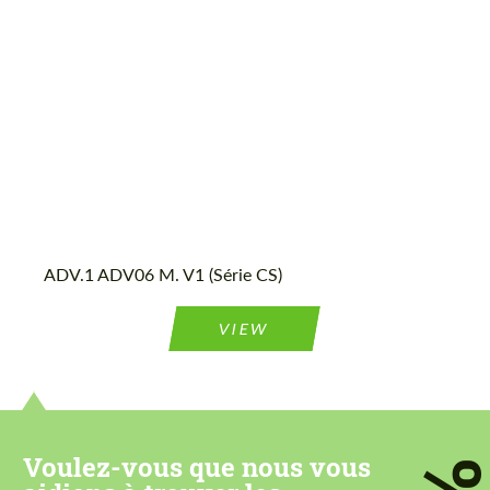
Wheel construction:
Monobloc
Acceptez le traitement des données à
Acceptez le traitement des données à
caractère personnel
caractère personnel
CONTACTEZ-MOI
CONTACTEZ-MOI
ADV.1 ADV06 M. V1 (Série CS)
Nous parlons votre langue
Nous parlons votre langue
VIEW
Voulez-vous que nous vous