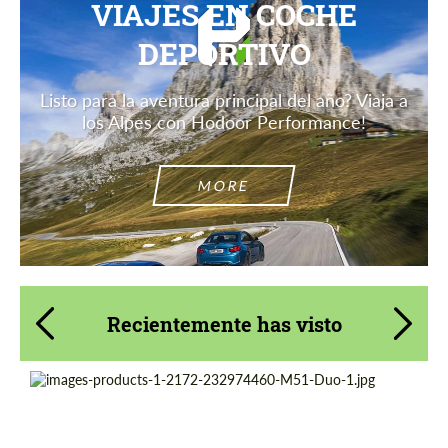
VIAJES EN COCHE
DEPORTIVO
Listo para la aventura principal del año? Viaja a
los Alpes con Hodoor Performance!
MORE
Recientemente has visto