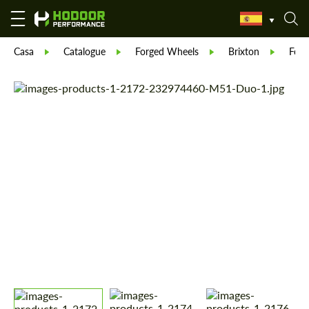
Casa
Catalogue
Forged Wheels
Brixton
Forg