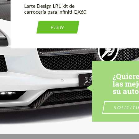
Larte Design LR1 kit de
carrocería para Infiniti QX60
VIEW
¿Quiere
las mej
su aut
SOLICIT