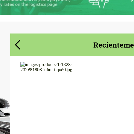
Acepta el tratamiento de datos de
Acepta el tratamiento de datos de
carácter personal
carácter personal
CONTACTA CONMIGO
CONTACTA CONMIGO
Recientemen
Hablamos su idioma
Hablamos su idioma
Country of origin:
Alemania
Product Type:
Kit De Carrocería
Material:
Fibra De Basalto