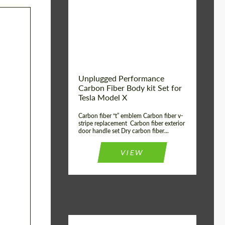
Country of
Estados
UNIDOS
origin:
Unplugged Performance
Carbon Fiber Body kit Set for
Tesla Model X
Carbon fiber “t” emblem Carbon fiber v-
stripe replacement Carbon fiber exterior
door handle set Dry carbon fiber...
VIEW