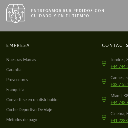
ENTREGAMOS SUS PEDIDOS CON
CUIDADO Y EN EL TIEMPO
EMPRESA
CONTACT
Nuestras Marcas
Londres, 
+44 744 
Garantía
Cannes, 
Proveedores
+33 7 55
Franquicia
Miami, K8
Convertirse en un distribuidor
+44 748 
Coche Deportivo De Viaje
Ginebra, 
Métodos de pago
+41 2288