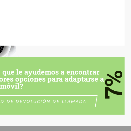
 que le ayudemos a encontrar
7%
ores opciones para adaptarse a
omóvil?
UD DE DEVOLUCIÓN DE LLAMADA