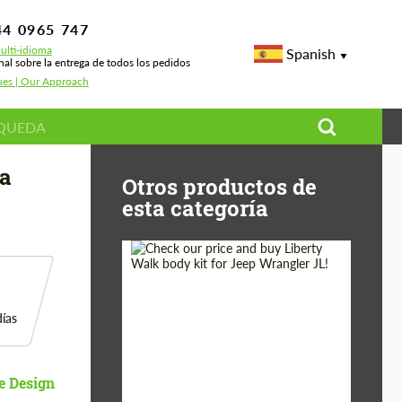
44 0965 747
ulti-idioma
Spanish
nal sobre la entrega de todos los pedidos
ues | Our Approach
ía
Otros productos de
esta categoría
Product Type:
Kit De Carrocería
ías
Country of origin:
Japón
e Design