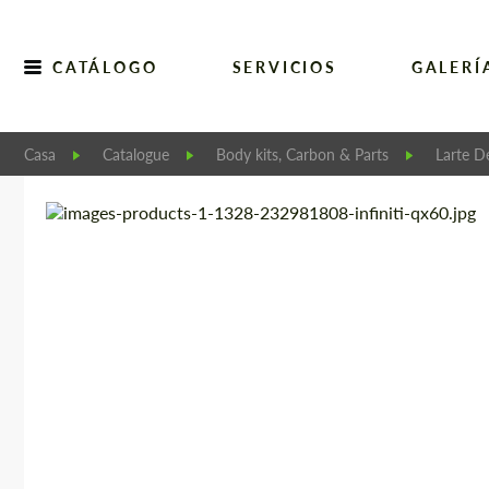
CATÁLOGO
SERVICIOS
GALERÍ
Casa
Catalogue
Body kits, Carbon & Parts
Larte D