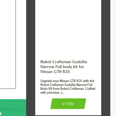
Product Type:
Kit De Carrocería
Country of
Estados
UNIDOS
origin:
Material:
De fibra de carbono, De
fibra de vidrio
Robot Craftsman Godzilla
Narrow Full body kit for
Nissan GTR R35
Upgrade your Nissan GTR R35 with the
Robot Craftsman Godzilla Narrow Full
Body Kit from Robot Craftsman. Crafted
with precision, t...
VIEW