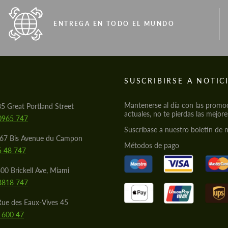
ENTREGA EN TODO EL MUNDO
S
SUSCRIBIRSE A NOTIC
Mantenerse al día con las promo
85 Great Portland Street
actuales, no te pierdas las mejore
0965 747
Suscríbase a nuestro boletín de n
567 Bis Avenue du Campon
Métodos de pago
5 48 747
00 Brickell Ave, Miami
8818 747
Rue des Eaux-Vives 45
 600 47