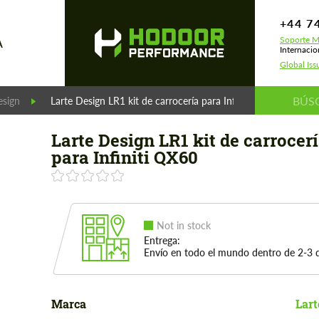
+44 7
Soporte M
A
Internacio
Global Iss
esign
Larte Design LR1 kit de carrocería para Infiniti QX60
Larte Design LR1 kit de carrocer
para Infiniti QX60
Not in stock
Entrega:
Envío en todo el mundo dentro de 2-3 d
Marca
Lart