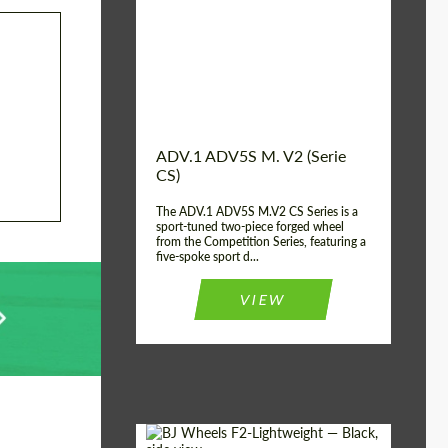
Country of
Estados
UNIDOS
origin:
Diameter:
13", 14", 15", 16", 17",
18", 19", 20", 21", 22",
23", 24"
Wheel construction:
2 Pieza
ADV.1 ADV5S M. V2 (Serie
CS)
The ADV.1 ADV5S M.V2 CS Series is a
sport-tuned two-piece forged wheel
from the Competition Series, featuring a
five-spoke sport d...
VIEW