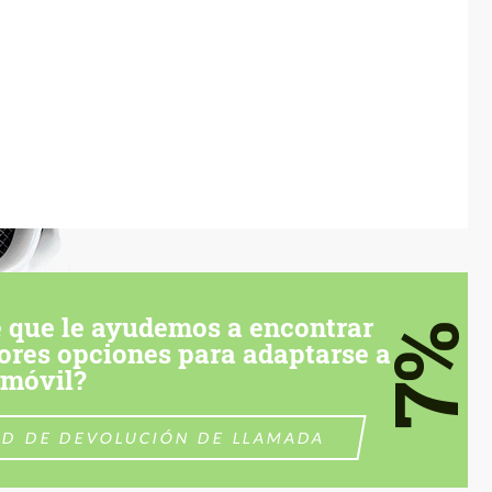
 que le ayudemos a encontrar
7%
ores opciones para adaptarse a
omóvil?
UD DE DEVOLUCIÓN DE LLAMADA