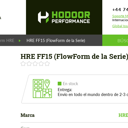
+44 7
Soporte M
A
Internacio
Global Iss
orm HRE
HRE FF15 (FlowForm de la Serie)
HRE FF15 (FlowForm de la Serie
En stock
Entrega:
Envío en todo el mundo dentro de 2-3 d
Marca
HRE