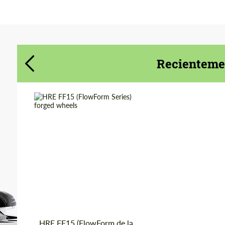
Acepta el tratamiento de datos de
Acepta el tratamiento de datos de
carácter personal
carácter personal
Recientemen
CONTACTA CONMIGO
CONTACTA CONMIGO
Hablamos su idioma
Hablamos su idioma
Product Type:
Llantas Forjadas
Diameter:
19", 20", 21"
Country of
Estados
UNIDOS
origin:
Wheel construction:
Monoblock
HRE FF15 (FlowForm de la