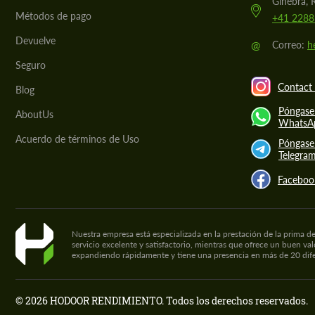
Ginebra, 
Métodos de pago
+41 2288
Devuelve
@
Correo:
h
Seguro
Contact 
Blog
Póngase
AboutUs
WhatsA
Acuerdo de términos de Uso
Póngase
Telegra
Faceboo
Nuestra empresa está especializada en la prestación de la prima 
servicio excelente y satisfactorio, mientras que ofrece un buen va
expandiendo rápidamente y tiene una presencia en más de 20 dife
© 2026 HODOOR RENDIMIENTO. Todos los derechos reservados.