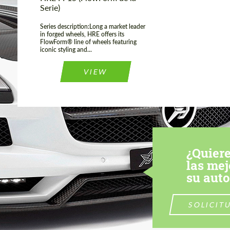
Serie)
Series description:Long a market leader
in forged wheels, HRE offers its
FlowForm® line of wheels featuring
iconic styling and...
VIEW
¿Quiere
las mej
su aut
SOLICIT