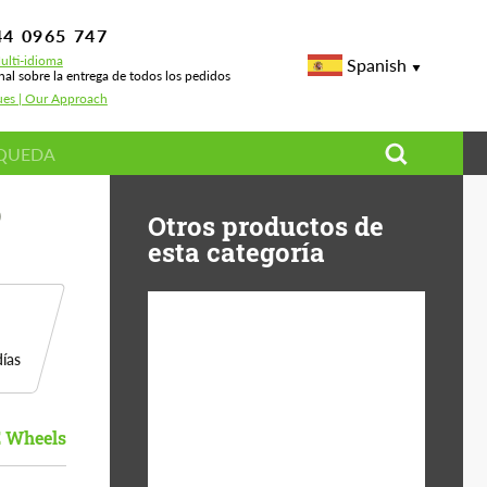
44 0965 747
ulti-idioma
Spanish
nal sobre la entrega de todos los pedidos
ues | Our Approach
)
Otros productos de
esta categoría
ías
Diameter:
13", 14", 15", 16", 17",
18", 19", 20", 21", 22",
23", 24"
 Wheels
Material:
Fibra De Basalto,
Forged carbon, Plástico