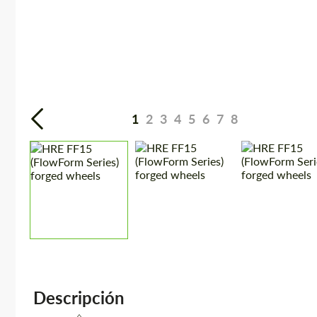
1
2
3
4
5
6
7
8
Descripción