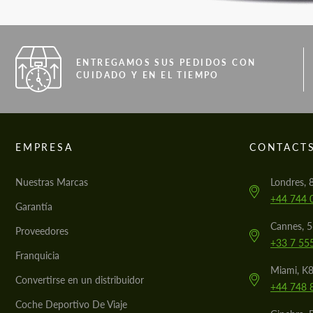
ENTREGAMOS SUS PEDIDOS CON
CUIDADO Y EN EL TIEMPO
EMPRESA
CONTACT
Nuestras Marcas
Londres, 
+44 744 
Garantía
Cannes, 
Proveedores
+33 7 55
Franquicia
Miami, K8
Convertirse en un distribuidor
+44 748 
Coche Deportivo De Viaje