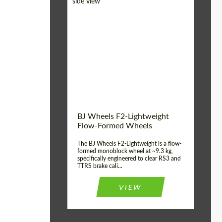
Diameter:
18", 19", 20", 21", 22",
23", 24"
Country of origin:
Alemania
Product Type:
FlowForm Wheels
Wheel construction:
Monoblock
BJ Wheels F2-Lightweight
Flow-Formed Wheels
The BJ Wheels F2-Lightweight is a flow-
formed monoblock wheel at ~9.3 kg,
specifically engineered to clear RS3 and
TTRS brake cali...
VIEW