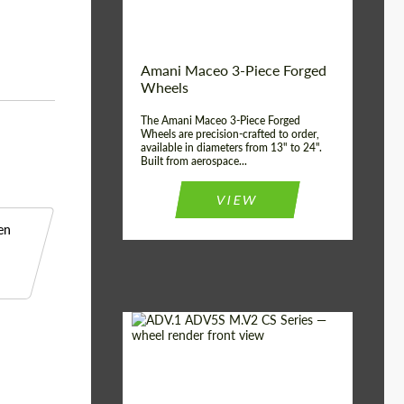
ABS
Product Type:
3 Pieza
Country of
Estados
Amani Maceo 3-Piece Forged
UNIDOS
origin:
Wheels
Wheel construction:
3 Pieza
The Amani Maceo 3-Piece Forged
Wheels are precision-crafted to order,
available in diameters from 13" to 24".
Built from aerospace...
VIEW
en
Product Type:
Llantas Forjadas