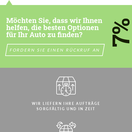
contact you within 1 business day with our
contact you within 1 business day with our
most competitive offer.
most competitive offer.
Möchten Sie, dass wir Ihnen
7
helfen, die besten Optionen
für Ihr Auto zu finden?
FORDERN SIE EINEN RÜCKRUF AN
Stimmen Sie der Verarbeitung der
Stimmen Sie der Verarbeitung der
persönlichen Daten
persönlichen Daten
KONTAKTIEREN SIE MICH
KONTAKTIEREN SIE MICH
Wir sprechen Ihre Sprache
Wir sprechen Ihre Sprache
WIR LIEFERN IHRE AUFTRÄGE
SORGFÄLTIG UND IN ZEIT