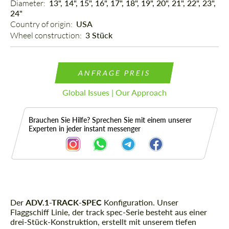
Diameter: 
13", 14", 15", 16", 17", 18", 19", 20", 21", 22", 23",
24"
Country of origin: 
USA
Wheel construction: 
3 Stück
ANFRAGE PREIS
Global Issues | Our Approach
Brauchen Sie Hilfe? Sprechen Sie mit einem unserer
Experten in jeder instant messenger
Der
Beschreibung
ADV.1-TRACK-SPEC
Konfiguration. Unser
Flaggschiff Linie, der track spec-Serie besteht aus einer
drei-Stück-Konstruktion, erstellt mit unserem tiefen