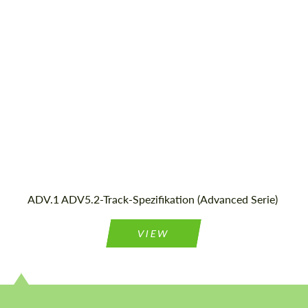
most competitive offer.
23", 24"
Country of origin:
USA
Wheel construction:
3 Stück
Stimmen Sie der Verarbeitung der
Stimmen Sie der Verarbeitung der
persönlichen Daten
persönlichen Daten
KONTAKTIEREN SIE MICH
KONTAKTIEREN SIE MICH
ADV.1 ADV5.2-Track-Spezifikation (Advanced Serie)
Wir sprechen Ihre Sprache
Wir sprechen Ihre Sprache
VIEW